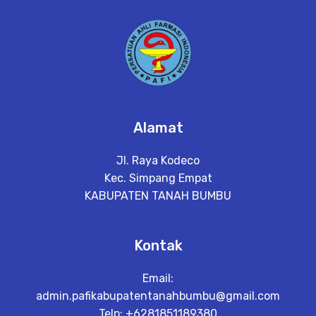
a
il
Alamat
Jl. Raya Kodeco
Kec. Simpang Empat
KABUPATEN TANAH BUMBU
Kontak
Email:
admin.pafikabupatentanahbumbu@gmail.com
Telp: +6281851189380