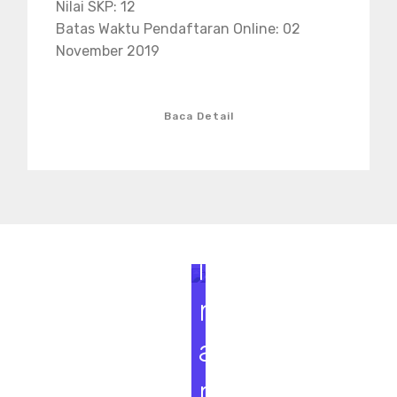
Nilai SKP: 12
Batas Waktu Pendaftaran Online: 02
November 2019
Baca Detail
S
e
m
i
n
a
r